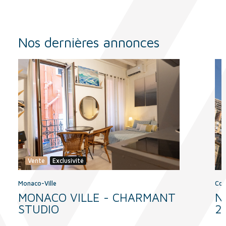
Nos dernières annonces
Vente
Exclusivité
Monaco-Ville
Con
MONACO VILLE - CHARMANT
N
STUDIO
2