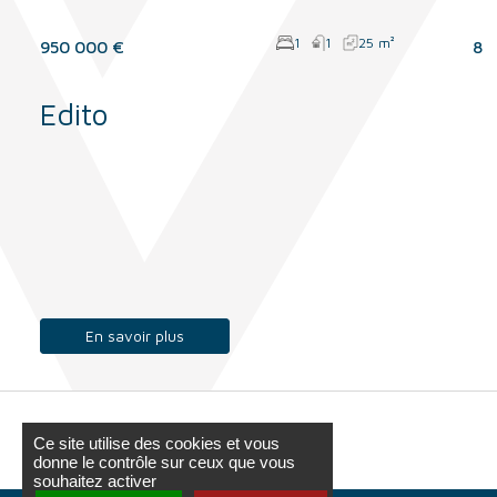
1
1
25 m²
950 000 €
8 
Edito
En savoir plus
Ce site utilise des cookies et vous
donne le contrôle sur ceux que vous
souhaitez activer