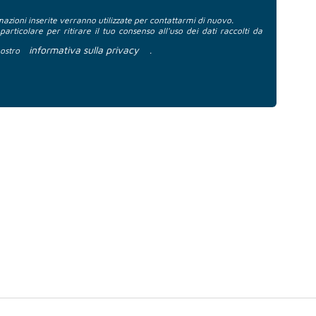
azioni inserite verranno utilizzate per contattarmi di nuovo.
 particolare per ritirare il tuo consenso all'uso dei dati raccolti da
informativa sulla privacy
nostro
.