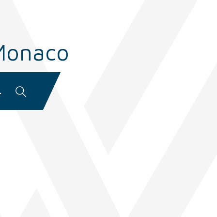
 Monaco
.